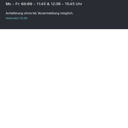
Mo – Fr: 08:00 – 11:45 & 12:30 – 15:45 Uhr
Anlieferung ohne tel. Voranmeldung möglich.
www.awz-tir.de