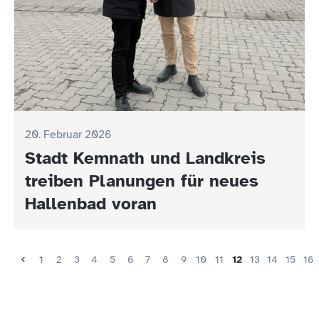
20. Februar 2026
Stadt Kemnath und Landkreis
treiben Planungen für neues
Hallenbad voran
1
2
3
4
5
6
7
8
9
10
11
12
13
14
15
16