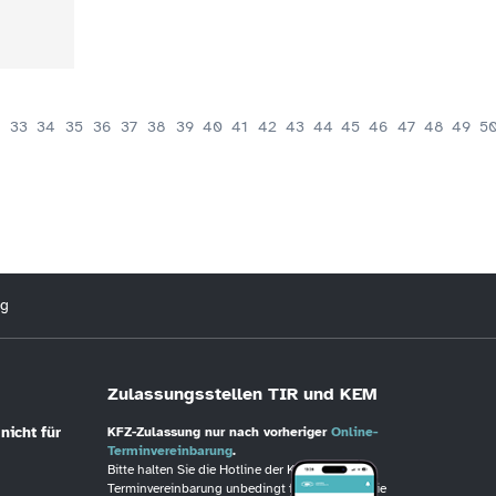
33
34
35
36
37
38
39
40
41
42
43
44
45
46
47
48
49
5
ng
Zulassungsstellen TIR und KEM
nicht für
KFZ-Zulassung nur nach vorheriger
Online-
Terminvereinbarung
.
Bitte halten Sie die Hotline der KFZ-
Terminvereinbarung unbedingt frei, wenn Sie die