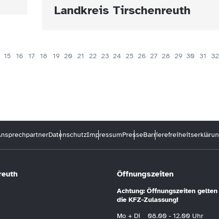
Landkreis Tirschenreuth
15
16
17
18
19
20
21
22
23
24
25
26
27
28
29
30
31
32
nsprechpartner
Datenschutz
Impressum
Presse
Barrierefreiheitserkläru
reuth
Öffnungszeiten
Achtung: Öffnungszeiten gelten 
die KFZ-Zulassung!
Mo + Di
08.00 - 12.00 Uhr