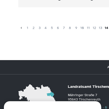
1
2
3
4
5
6
7
8
9
10
11
12
13
14
A
Landratsamt Tirschen
Mähringer Straße 7
95643 Tirschenreuth
Telefon
0 96 31 / 88 - 0