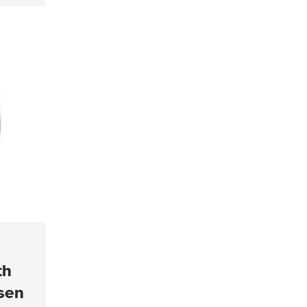
th
sen