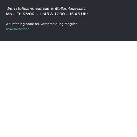
Wertstoffsammelstelle & Müllumladeplatz:
Mo – Fr: 08:00 – 11:45 & 12:30 – 15:45 Uhr
Anlieferung ohne tel. Voranmeldung möglich.
www.awz-tir.de