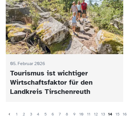
05. Februar 2026
Tourismus ist wichtiger
Wirtschaftsfaktor für den
Landkreis Tirschenreuth
1
2
3
4
5
6
7
8
9
10
11
12
13
14
15
16