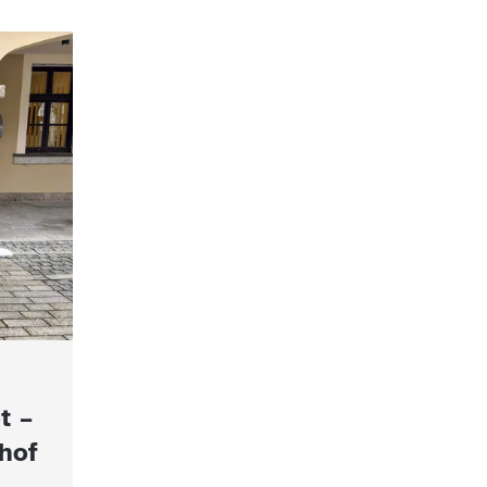
t –
hof