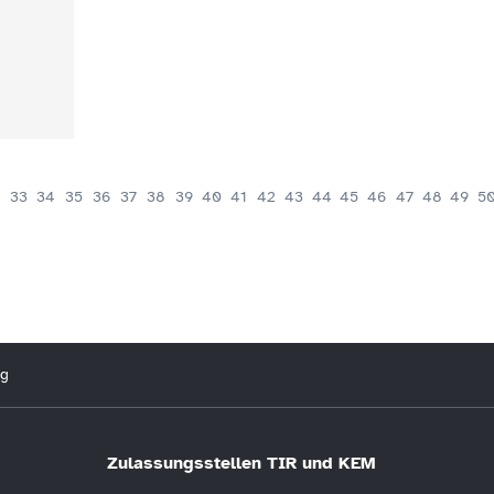
33
34
35
36
37
38
39
40
41
42
43
44
45
46
47
48
49
5
ng
Zulassungsstellen TIR und KEM