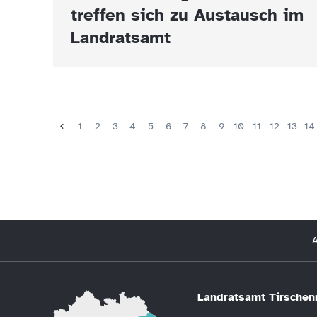
treffen sich zu Austausch im
Landratsamt
1
2
3
4
5
6
7
8
9
10
11
12
13
14
A
Landratsamt Tirschen