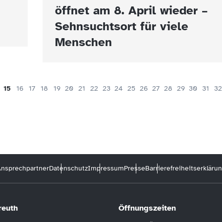
öffnet am 8. April wieder –
Sehnsuchtsort für viele
Menschen
15
16
17
18
19
20
21
22
23
24
25
26
27
28
29
30
31
32
nsprechpartner
Datenschutz
Impressum
Presse
Barrierefreiheitserkläru
reuth
Öffnungszeiten