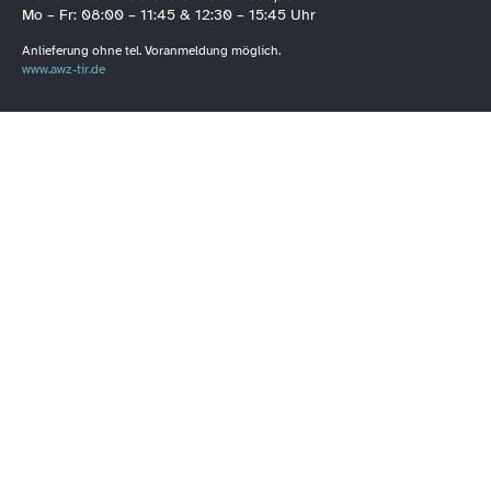
Mo – Fr: 08:00 – 11:45 & 12:30 – 15:45 Uhr
Anlieferung ohne tel. Voranmeldung möglich.
www.awz-tir.de