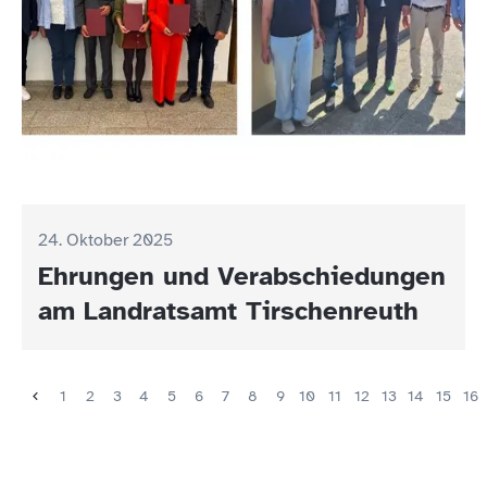
24. Oktober 2025
Ehrungen und Verabschiedungen
am Landratsamt Tirschenreuth
1
2
3
4
5
6
7
8
9
10
11
12
13
14
15
16