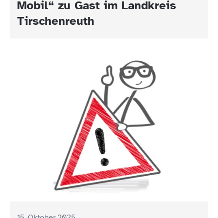
Mobil“ zu Gast im Landkreis
21.10.2025 im Gesundheitsamt
Tirschenreuth
Tirschenreuth
15. Oktober 2025