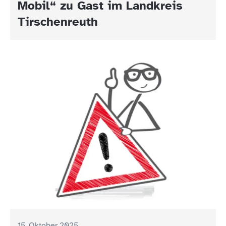
Mobil“ zu Gast im Landkreis
21.10.2025 im Gesundheitsamt
Tirschenreuth
Tirschenreuth
15. Oktober 2025