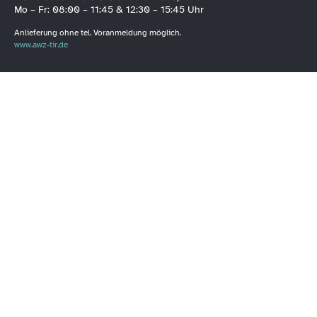
Mo – Fr: 08:00 – 11:45 & 12:30 – 15:45 Uhr
Anlieferung ohne tel. Voranmeldung möglich.
www.awz-tir.de