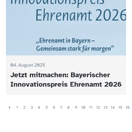
04. August 2025
Jetzt mitmachen: Bayerischer
Innovationspreis Ehrenamt 2026
1
2
3
4
5
6
7
8
9
10
11
12
13
14
15
16