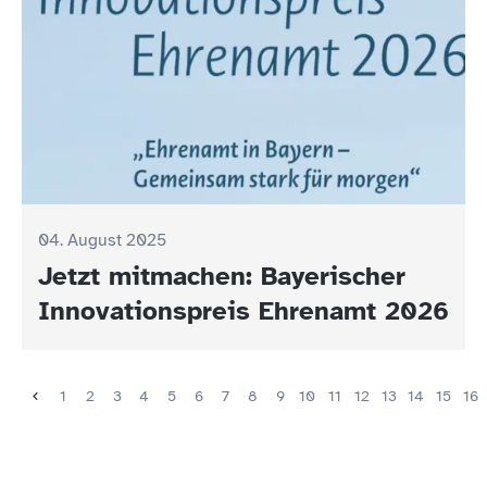
04. August 2025
Jetzt mitmachen: Bayerischer
Innovationspreis Ehrenamt 2026
1
2
3
4
5
6
7
8
9
10
11
12
13
14
15
16