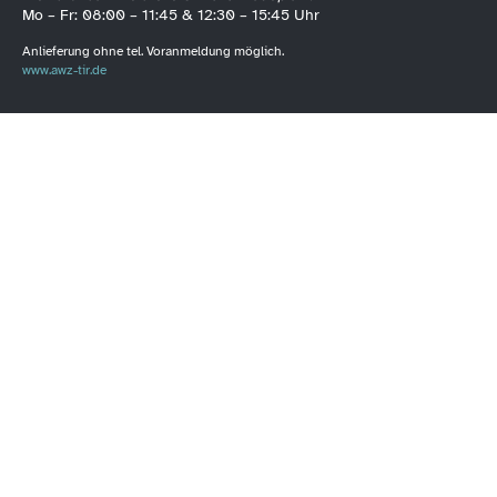
Mo – Fr: 08:00 – 11:45 & 12:30 – 15:45 Uhr
Anlieferung ohne tel. Voranmeldung möglich.
www.awz-tir.de