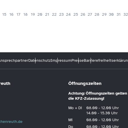
15
16
17
18
19
20
21
22
23
24
25
26
27
28
29
30
31
32
nsprechpartner
Datenschutz
Impressum
Presse
Barrierefreiheitserkläru
reuth
Öffnungszeiten
Achtung: Öffnungszeiten gelten 
die KFZ-Zulassung!
Mo + Di
08.00 - 12.00 Uhr
14.00 - 15.30 Uhr
Mi
08.00 - 12.00 Uhr
schenreuth.de
Do
08.00 - 12.00 Uhr