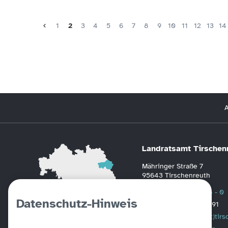
1
2
3
4
5
6
7
8
9
10
11
12
13
14
A
Landratsamt Tirschen
Mähringer Straße 7
95643 Tirschenreuth
Telefon
0 96 31 / 88 - 0
Datenschutz-Hinweis
Fax
0 96 31 / 2391
Mail
poststelle(at)tir