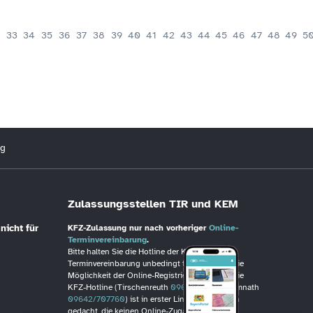
33
34
35
36
37
38
39
40
41
42
43
44
45
46
47
48
49
5
ng
Zulassungsstellen TIR und KEM
nicht für
KFZ-Zulassung nur nach vorheriger
Online-
Terminvereinbarung
.
Bitte halten Sie die Hotline der KFZ-
Terminvereinbarung unbedingt frei, wenn Sie die
Möglichkeit der Online-Registrierung haben. Die
KFZ-Hotline (Tirschenreuth
09631/88246
, Kemnath
09642/707760
) ist in erster Linie für Personen
gedacht, die keinen Online-Zugang haben!