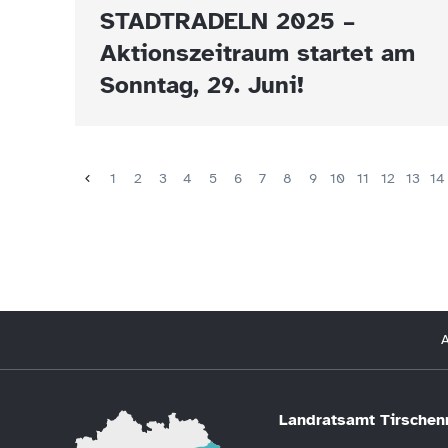
STADTRADELN 2025 –
Aktionszeitraum startet am
Sonntag, 29. Juni!
1
2
3
4
5
6
7
8
9
10
11
12
13
14
A
Landratsamt Tirschen