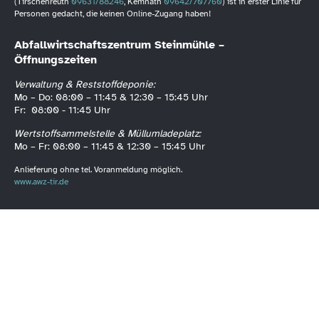
(Tirschenreuth
09631/88246
, Kemnath
09642/707760
) ist in erster Linie für
Personen gedacht, die keinen Online-Zugang haben!
Abfallwirtschaftszentrum Steinmühle –
Öffnungszeiten
Verwaltung & Reststoffdeponie:
Mo – Do: 08:00 – 11:45 & 12:30 – 15:45 Uhr
Fr: 08:00 - 11:45 Uhr
Wertstoffsammelstelle & Müllumladeplatz:
Mo – Fr: 08:00 – 11:45 & 12:30 – 15:45 Uhr
Anlieferung ohne tel. Voranmeldung möglich.
www.awz-tir.de