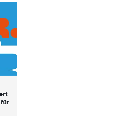
ert
 für