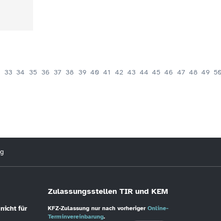
33
34
35
36
37
38
39
40
41
42
43
44
45
46
47
48
49
5
ng
Zulassungsstellen TIR und KEM
nicht für
KFZ-Zulassung nur nach vorheriger
Online-
Terminvereinbarung
.