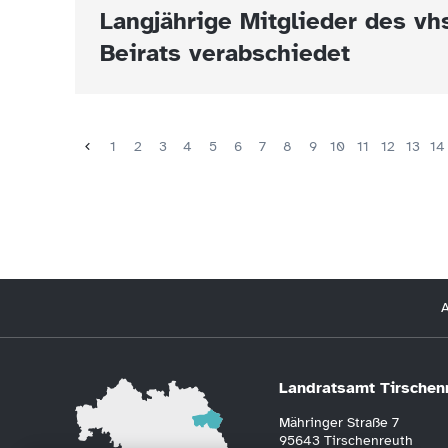
Langjährige Mitglieder des vh
Beirats verabschiedet
1
2
3
4
5
6
7
8
9
10
11
12
13
14
A
Landratsamt Tirschen
Mähringer Straße 7
95643 Tirschenreuth