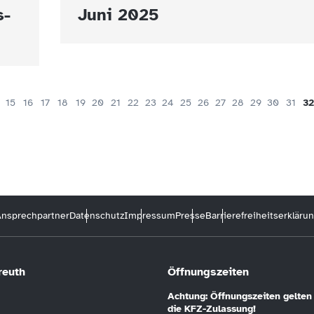
s-
Juni 2025
15
16
17
18
19
20
21
22
23
24
25
26
27
28
29
30
31
32
nsprechpartner
Datenschutz
Impressum
Presse
Barrierefreiheitserkläru
reuth
Öffnungszeiten
Achtung: Öffnungszeiten gelten 
die KFZ-Zulassung!