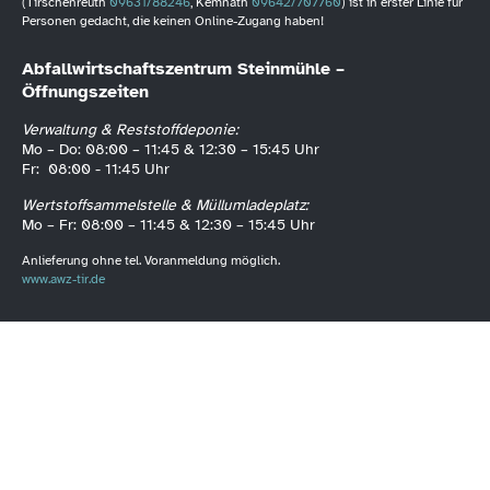
(Tirschenreuth
09631/88246
, Kemnath
09642/707760
) ist in erster Linie für
Personen gedacht, die keinen Online-Zugang haben!
Abfallwirtschaftszentrum Steinmühle –
Öffnungszeiten
Verwaltung & Reststoffdeponie:
Mo – Do: 08:00 – 11:45 & 12:30 – 15:45 Uhr
Fr: 08:00 - 11:45 Uhr
Wertstoffsammelstelle & Müllumladeplatz:
Mo – Fr: 08:00 – 11:45 & 12:30 – 15:45 Uhr
Anlieferung ohne tel. Voranmeldung möglich.
www.awz-tir.de