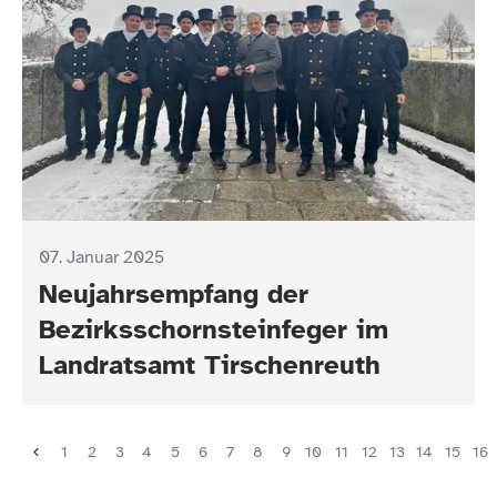
07. Januar 2025
Neujahrsempfang der
Bezirksschornsteinfeger im
Landratsamt Tirschenreuth
1
2
3
4
5
6
7
8
9
10
11
12
13
14
15
16