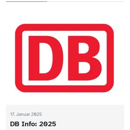
17. Januar 2025
16. Januar 2025
DB Info: 2025
Landrat Roland Grillmeier lädt