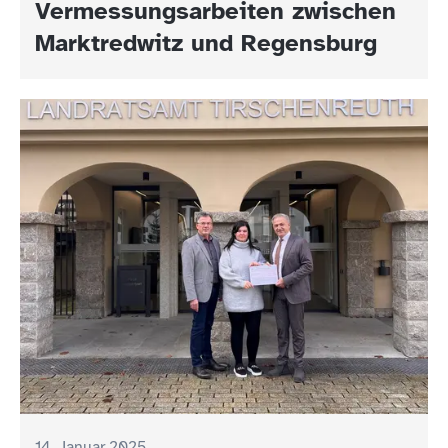
Vermessungsarbeiten zwischen
zu Bürgersprechstunden ein –
Marktredwitz und Regensburg
Start im Januar 2025
14. Januar 2025