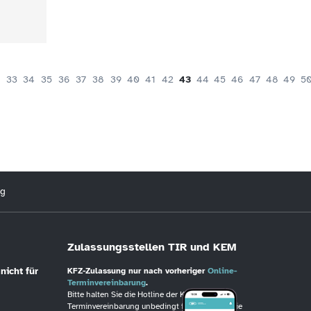
33
34
35
36
37
38
39
40
41
42
43
44
45
46
47
48
49
5
ng
Zulassungsstellen TIR und KEM
nicht für
KFZ-Zulassung nur nach vorheriger
Online-
Terminvereinbarung
.
Bitte halten Sie die Hotline der KFZ-
Terminvereinbarung unbedingt frei, wenn Sie die