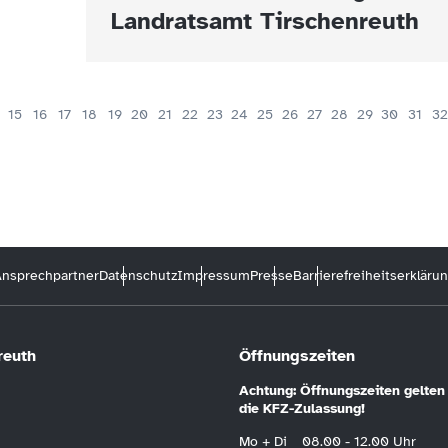
Landratsamt Tirschenreuth
15
16
17
18
19
20
21
22
23
24
25
26
27
28
29
30
31
32
nsprechpartner
Datenschutz
Impressum
Presse
Barrierefreiheitserkläru
reuth
Öffnungszeiten
Achtung: Öffnungszeiten gelten 
die KFZ-Zulassung!
Mo + Di
08.00 - 12.00 Uhr