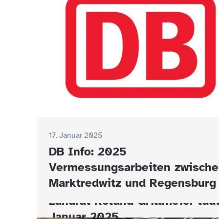
17. Januar 2025
DB Info: 2025
Vermessungsarbeiten zwisch
Marktredwitz und Regensburg
16. Januar 2025
Landrat Roland Grillmeier läd
Januar 2025