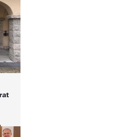
rat
m