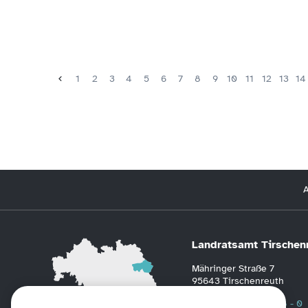
1
2
3
4
5
6
7
8
9
10
11
12
13
14
A
Landratsamt Tirschen
Mähringer Straße 7
95643 Tirschenreuth
Telefon
0 96 31 / 88 - 0