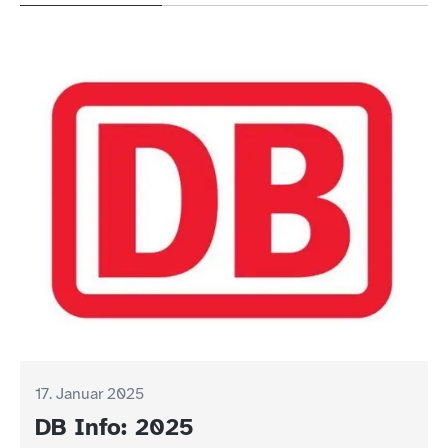
17. Januar 2025
16. Januar 2025
DB Info: 2025
Landrat Roland Grillmeier lädt