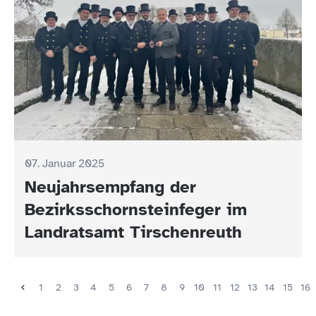
07. Januar 2025
Neujahrsempfang der
Bezirksschornsteinfeger im
Landratsamt Tirschenreuth
1
2
3
4
5
6
7
8
9
10
11
12
13
14
15
16