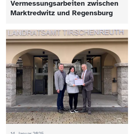
Vermessungsarbeiten zwischen
zu Bürgersprechstunden ein –
Marktredwitz und Regensburg
Start im Januar 2025
14. Januar 2025