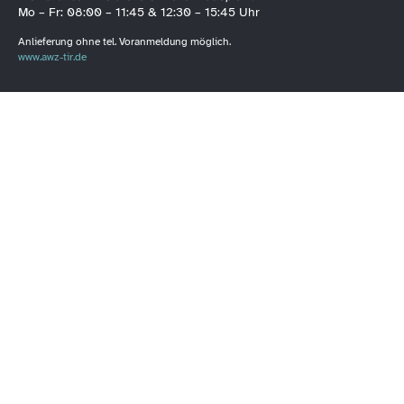
Mo – Fr: 08:00 – 11:45 & 12:30 – 15:45 Uhr
Anlieferung ohne tel. Voranmeldung möglich.
www.awz-tir.de