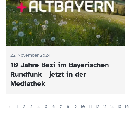
22. November 2024
10 Jahre Baxi im Bayerischen
Rundfunk - jetzt in der
Mediathek
1
2
3
4
5
6
7
8
9
10
11
12
13
14
15
16