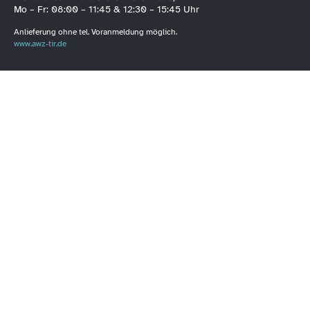
Mo – Fr: 08:00 – 11:45 & 12:30 – 15:45 Uhr
Anlieferung ohne tel. Voranmeldung möglich.
www.awz-tir.de