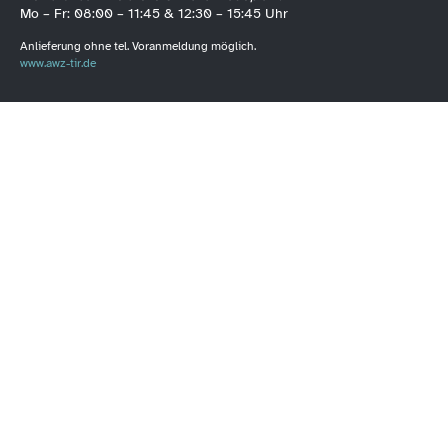
Mo – Fr: 08:00 – 11:45 & 12:30 – 15:45 Uhr
Anlieferung ohne tel. Voranmeldung möglich.
www.awz-tir.de