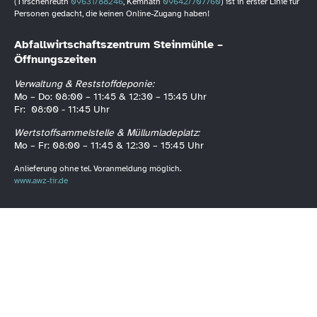
(Tirschenreuth
09631/88246
, Kemnath
09642/707760
) ist in erster Linie für
Personen gedacht, die keinen Online-Zugang haben!
Abfallwirtschaftszentrum Steinmühle –
Öffnungszeiten
Verwaltung & Reststoffdeponie:
Mo – Do: 08:00 – 11:45 & 12:30 – 15:45 Uhr
Fr: 08:00 - 11:45 Uhr
Wertstoffsammelstelle & Müllumladeplatz:
Mo – Fr: 08:00 – 11:45 & 12:30 – 15:45 Uhr
Anlieferung ohne tel. Voranmeldung möglich.
www.awz-tir.de