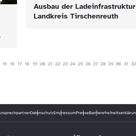
Ausbau der Ladeinfrastruktur
Landkreis Tirschenreuth
.
15
16
17
18
19
20
21
22
23
24
25
26
27
28
29
30
31
32
nsprechpartner
Datenschutz
Impressum
Presse
Barrierefreiheitserkläru