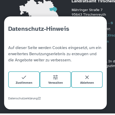
Landratsamt Tirschen
Mähringer Straße 7
95643 Tirschenreuth
Telefon
0 96 31 / 88 - 0
Datenschutz-Hinweis
Fax
0 96 31 / 2391
Mail
poststelle(at)tir
Weitere Informationen
Auf dieser Seite werden Cookies eingesetzt, um ein
erweitertes Benutzungserlebnis zu erzeugen und
die Angebote weiter zu verbessern.
Alle unsere Amtsgebäude sind barrierefrei verbunden. In
befinden sich Aufzüge. Ein barrierefreies Besprechungsz
Zustimmen
Verwalten
Ablehnen
Datenschutzerklärung