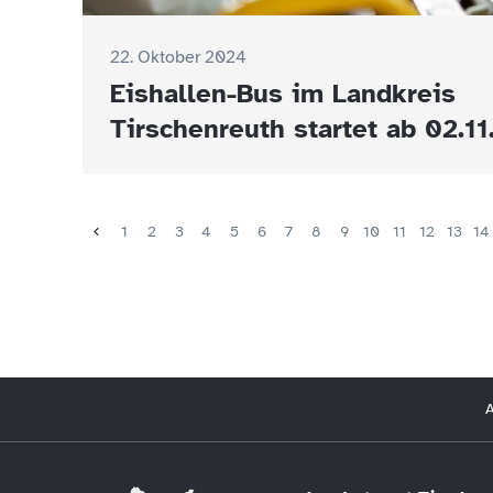
22. Oktober 2024
Eishallen-Bus im Landkreis
Tirschenreuth startet ab 02.11
1
2
3
4
5
6
7
8
9
10
11
12
13
14
A