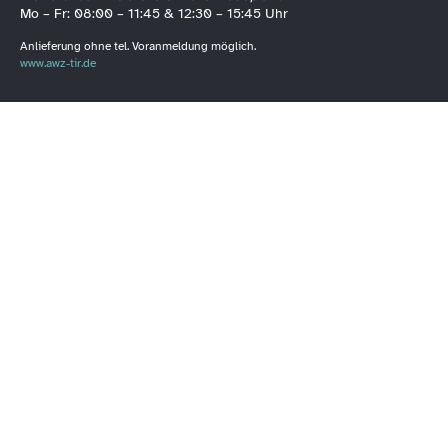
Mo – Fr: 08:00 – 11:45 & 12:30 – 15:45 Uhr
Anlieferung ohne tel. Voranmeldung möglich.
www.awz-tir.de