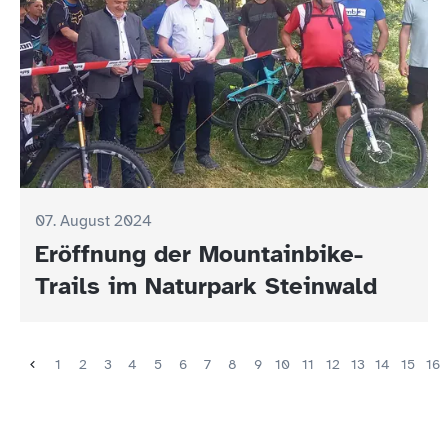
07. August 2024
Eröffnung der Mountainbike-
Trails im Naturpark Steinwald
1
2
3
4
5
6
7
8
9
10
11
12
13
14
15
16