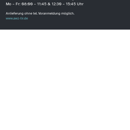
Mo – Fr: 08:00 – 11:45 & 12:30 – 15:45 Uhr
Anlieferung ohne tel. Voranmeldung möglich.
www.awz-tir.de