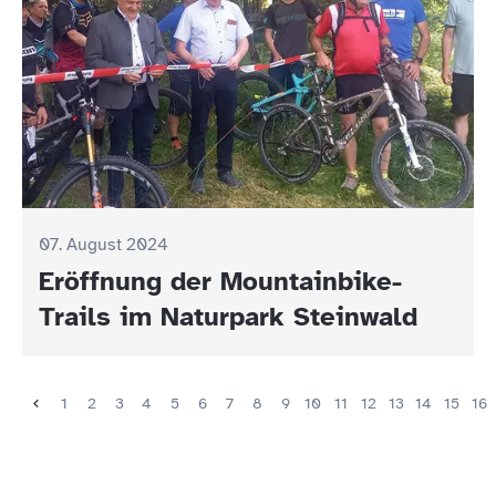
07. August 2024
Eröffnung der Mountainbike-
Trails im Naturpark Steinwald
1
2
3
4
5
6
7
8
9
10
11
12
13
14
15
16