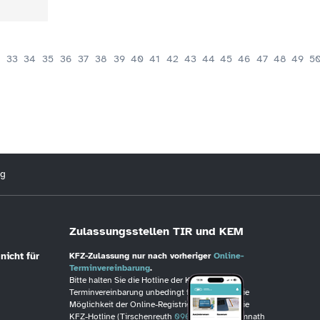
33
34
35
36
37
38
39
40
41
42
43
44
45
46
47
48
49
5
ng
Zulassungsstellen TIR und KEM
nicht für
KFZ-Zulassung nur nach vorheriger
Online-
Terminvereinbarung
.
Bitte halten Sie die Hotline der KFZ-
Terminvereinbarung unbedingt frei, wenn Sie die
Möglichkeit der Online-Registrierung haben. Die
KFZ-Hotline (Tirschenreuth
09631/88246
, Kemnath