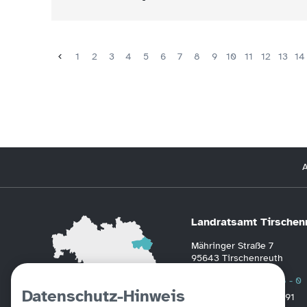
1
2
3
4
5
6
7
8
9
10
11
12
13
14
A
Landratsamt Tirschen
Mähringer Straße 7
95643 Tirschenreuth
Telefon
0 96 31 / 88 - 0
Datenschutz-Hinweis
Fax
0 96 31 / 2391