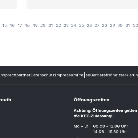
15
16
17
18
19
20
21
22
23
24
25
26
27
28
29
30
31
32
nsprechpartner
Datenschutz
Impressum
Presse
Barrierefreiheitserkläru
reuth
Öffnungszeiten
Achtung: Öffnungszeiten gelten 
die KFZ-Zulassung!
Mo + Di
08.00 - 12.00 Uhr
14.00 - 15.30 Uhr