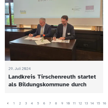
29. Juli 2024
Landkreis Tirschenreuth startet
als Bildungskommune durch
1
2
3
4
5
6
7
8
9
10
11
12
13
14
15
16