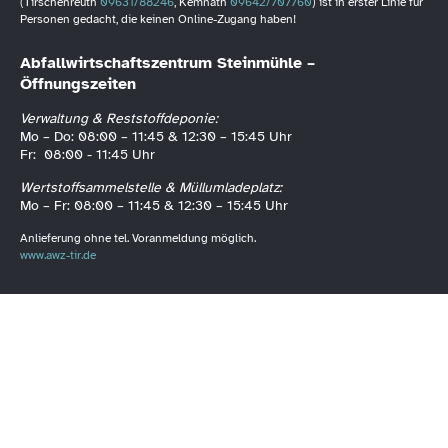
(Tirschenreuth
09631/88246
, Kemnath
09642/707760
) ist in erster Linie für
Personen gedacht, die keinen Online-Zugang haben!
Abfallwirtschaftszentrum Steinmühle –
Öffnungszeiten
Verwaltung & Reststoffdeponie:
Mo – Do: 08:00 – 11:45 & 12:30 – 15:45 Uhr
Fr: 08:00 - 11:45 Uhr
Wertstoffsammelstelle & Müllumladeplatz:
Mo – Fr: 08:00 – 11:45 & 12:30 – 15:45 Uhr
Anlieferung ohne tel. Voranmeldung möglich.
www.awz-tir.de