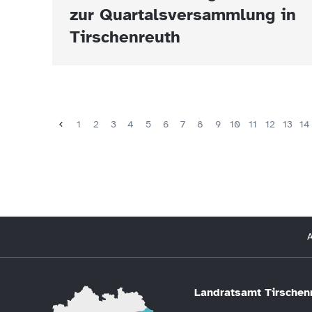
zur Quartalsversammlung in
Tirschenreuth
1
2
3
4
5
6
7
8
9
10
11
12
13
14
A
Landratsamt Tirschen