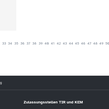
33
34
35
36
37
38
39
40
41
42
43
44
45
46
47
48
49
5
ng
Zulassungsstellen TIR und KEM