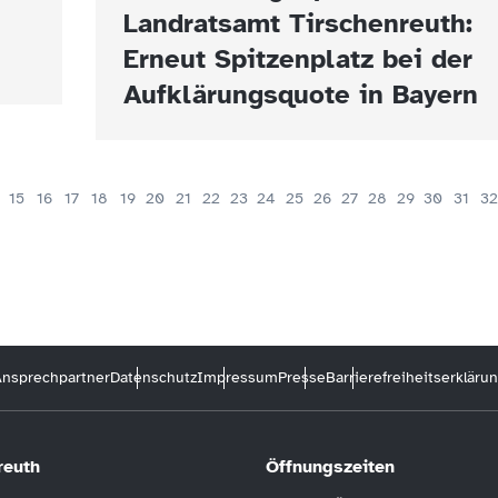
Landratsamt Tirschenreuth:
Erneut Spitzenplatz bei der
Aufklärungsquote in Bayern
15
16
17
18
19
20
21
22
23
24
25
26
27
28
29
30
31
32
nsprechpartner
Datenschutz
Impressum
Presse
Barrierefreiheitserkläru
reuth
Öffnungszeiten