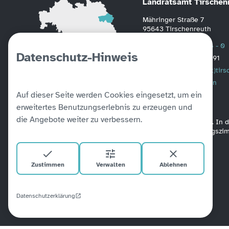
Landratsamt Tirschen
Mähringer Straße 7
95643 Tirschenreuth
Telefon
0 96 31 / 88 - 0
Datenschutz-Hinweis
Fax
0 96 31 / 2391
Mail
poststelle(at)tir
Weitere Informationen
Auf dieser Seite werden Cookies eingesetzt, um ein
erweitertes Benutzungserlebnis zu erzeugen und
die Angebote weiter zu verbessern.
Alle unsere Amtsgebäude sind barrierefrei verbunden. In
befinden sich Aufzüge. Ein barrierefreies Besprechungsz
Zustimmen
Verwalten
Ablehnen
Datenschutzerklärung