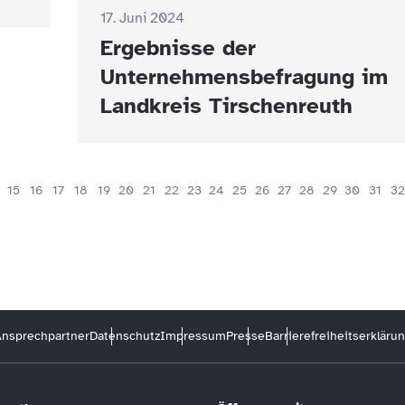
17. Juni 2024
Ergebnisse der
Unternehmensbefragung im
Landkreis Tirschenreuth
15
16
17
18
19
20
21
22
23
24
25
26
27
28
29
30
31
32
nsprechpartner
Datenschutz
Impressum
Presse
Barrierefreiheitserkläru