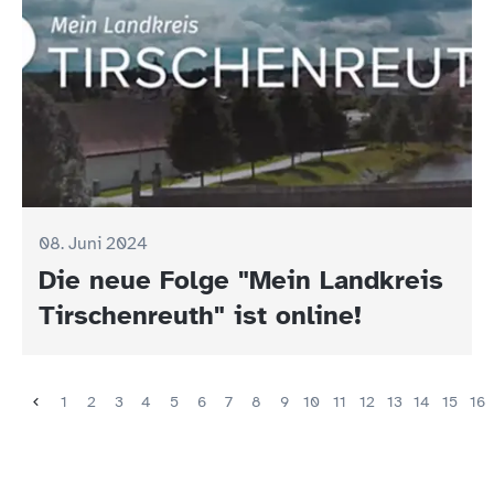
08. Juni 2024
Die neue Folge "Mein Landkreis
Tirschenreuth" ist online!
1
2
3
4
5
6
7
8
9
10
11
12
13
14
15
16