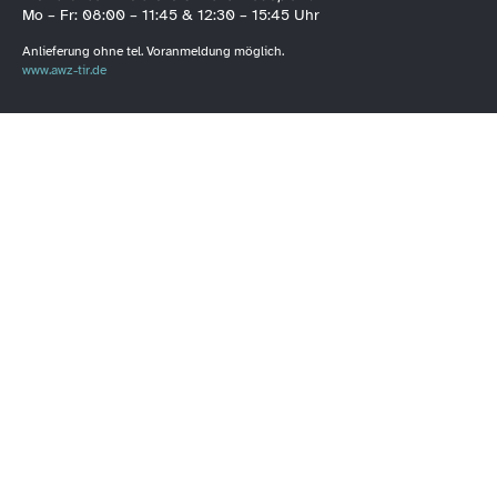
Mo – Fr: 08:00 – 11:45 & 12:30 – 15:45 Uhr
Anlieferung ohne tel. Voranmeldung möglich.
www.awz-tir.de