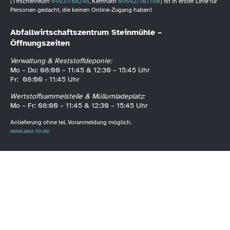
(Tirschenreuth
09631/88246
, Kemnath
09642/707760
) ist in erster Linie für
Personen gedacht, die keinen Online-Zugang haben!
Abfallwirtschaftszentrum Steinmühle –
Öffnungszeiten
Verwaltung & Reststoffdeponie:
Mo – Do: 08:00 – 11:45 & 12:30 – 15:45 Uhr
Fr: 08:00 - 11:45 Uhr
Wertstoffsammelstelle & Müllumladeplatz:
Mo – Fr: 08:00 – 11:45 & 12:30 – 15:45 Uhr
Anlieferung ohne tel. Voranmeldung möglich.
www.awz-tir.de