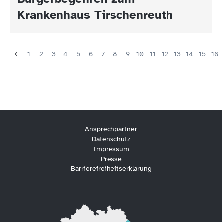
Krankenhaus Tirschenreuth
1
2
3
4
5
6
7
8
9
10
11
12
13
14
15
16
Ansprechpartner
Datenschutz
Impressum
Presse
Barrierefreiheitserklärung