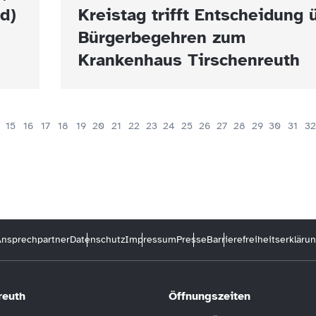
d)
Kreistag trifft Entscheidung 
Bürgerbegehren zum
Krankenhaus Tirschenreuth
15
16
17
18
19
20
21
22
23
24
25
26
27
28
29
30
31
32
nsprechpartner
Datenschutz
Impressum
Presse
Barrierefreiheitserkläru
reuth
Öffnungszeiten