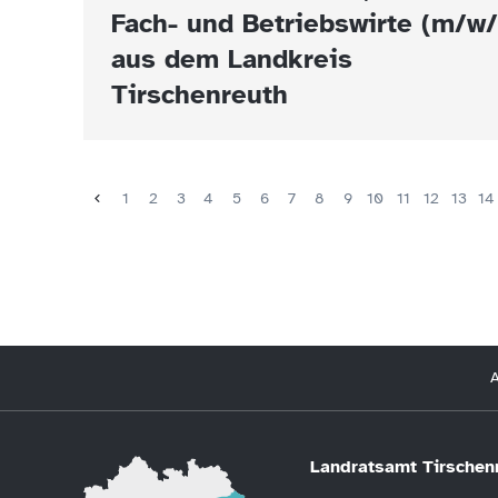
Fach- und Betriebswirte (m/w/
aus dem Landkreis
Tirschenreuth
1
2
3
4
5
6
7
8
9
10
11
12
13
14
A
Landratsamt Tirschen