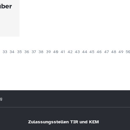
über
33
34
35
36
37
38
39
40
41
42
43
44
45
46
47
48
49
5
ng
Zulassungsstellen TIR und KEM