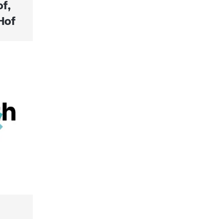
f,
Hof