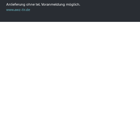
Anlieferung ohne tel. Voranmeldung möglich.
www.awz-tir.de