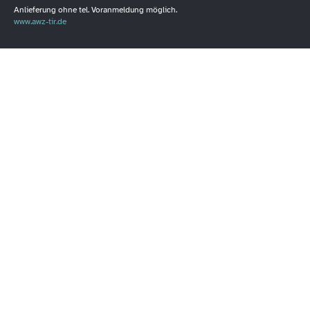
Anlieferung ohne tel. Voranmeldung möglich.
www.awz-tir.de