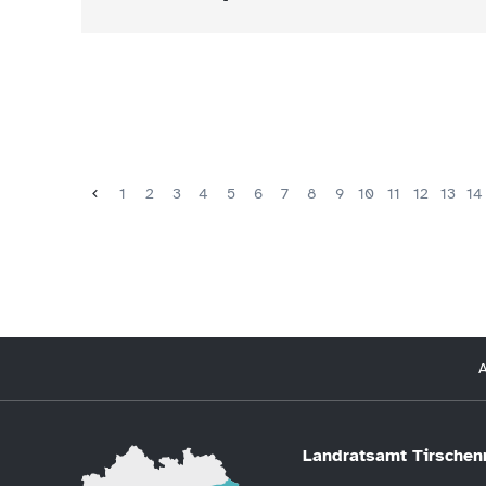
1
2
3
4
5
6
7
8
9
10
11
12
13
14
A
Landratsamt Tirschen