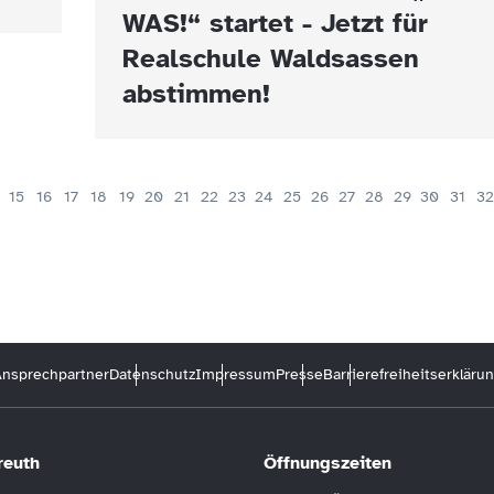
WAS!“ startet - Jetzt für
Realschule Waldsassen
abstimmen!
15
16
17
18
19
20
21
22
23
24
25
26
27
28
29
30
31
32
nsprechpartner
Datenschutz
Impressum
Presse
Barrierefreiheitserkläru
reuth
Öffnungszeiten