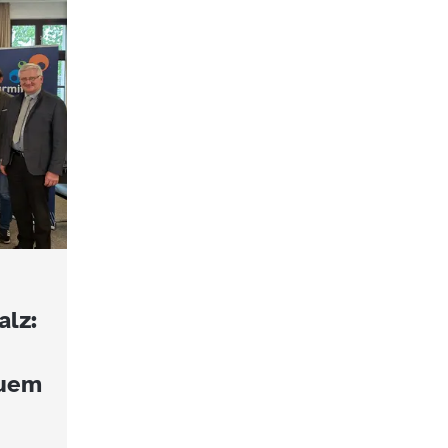
alz:
euem