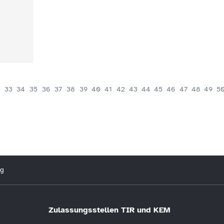
33
34
35
36
37
38
39
40
41
42
43
44
45
46
47
48
49
5
ng
Zulassungsstellen TIR und KEM