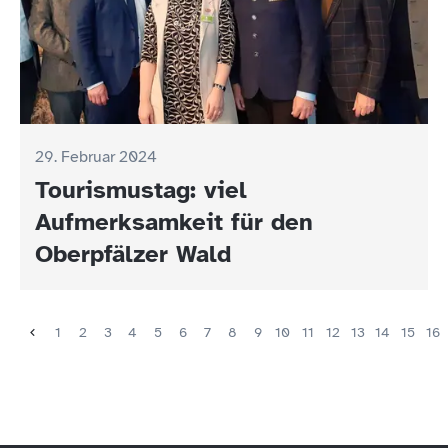
29. Februar 2024
Tourismustag: viel
Aufmerksamkeit für den
Oberpfälzer Wald
1
2
3
4
5
6
7
8
9
10
11
12
13
14
15
16