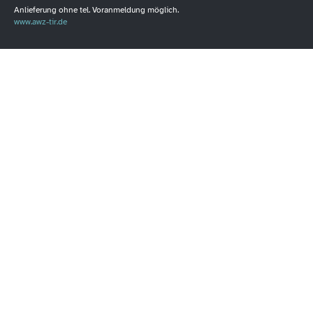
Anlieferung ohne tel. Voranmeldung möglich.
www.awz-tir.de