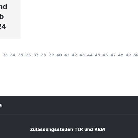
nd
b
24
33
34
35
36
37
38
39
40
41
42
43
44
45
46
47
48
49
5
ng
Zulassungsstellen TIR und KEM