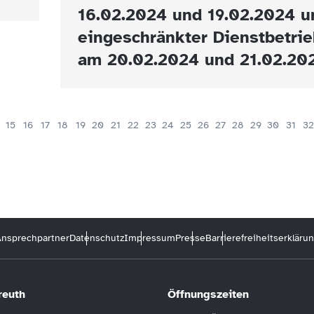
16.02.2024 und 19.02.2024 u
eingeschränkter Dienstbetrie
am 20.02.2024 und 21.02.20
15
16
17
18
19
20
21
22
23
24
25
26
27
28
29
30
31
32
nsprechpartner
Datenschutz
Impressum
Presse
Barrierefreiheitserkläru
reuth
Öffnungszeiten