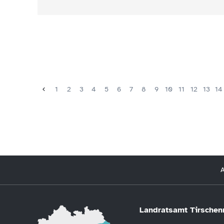
1
2
3
4
5
6
7
8
9
10
11
12
13
14
A
Landratsamt Tirschen