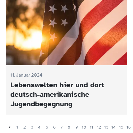
11. Januar 2024
Lebenswelten hier und dort
deutsch-amerikanische
Jugendbegegnung
1
2
3
4
5
6
7
8
9
10
11
12
13
14
15
16