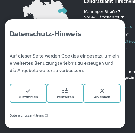
Landratsamt Tirschen
Mähringer Straße 7
95643 Tirschenreuth
Telefon
0 96 31 / 88 - 0
Datenschutz-Hinweis
Fax
0 96 31 / 2391
Mail
poststelle(at)tir
Weitere Informationen
Auf dieser Seite werden Cookies eingesetzt, um ein
erweitertes Benutzungserlebnis zu erzeugen und
die Angebote weiter zu verbessern.
Alle unsere Amtsgebäude sind barrierefrei verbunden. In
befinden sich Aufzüge. Ein barrierefreies Besprechungsz
Zustimmen
Verwalten
Ablehnen
Datenschutzerklärung