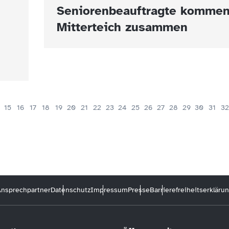
Seniorenbeauftragte kommen
Mitterteich zusammen
15
16
17
18
19
20
21
22
23
24
25
26
27
28
29
30
31
32
nsprechpartner
Datenschutz
Impressum
Presse
Barrierefreiheitserkläru