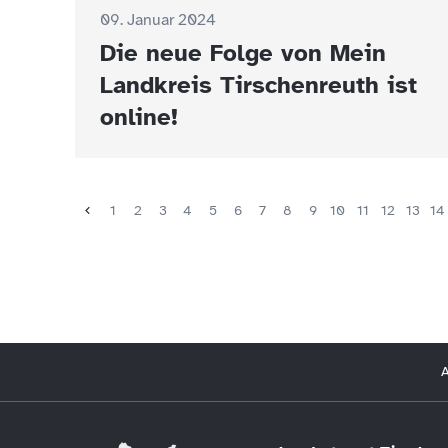
09. Januar 2024
Die neue Folge von Mein
Landkreis Tirschenreuth ist
online!
1
2
3
4
5
6
7
8
9
10
11
12
13
14
A