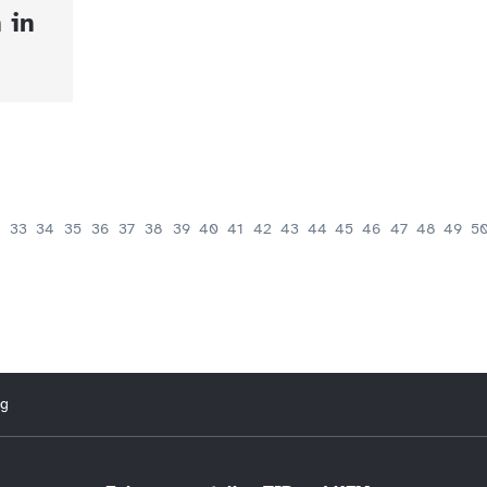
 in
33
34
35
36
37
38
39
40
41
42
43
44
45
46
47
48
49
5
ng