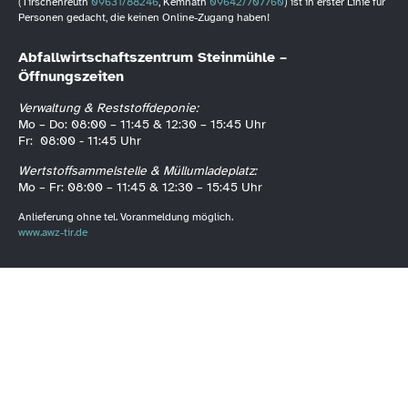
(Tirschenreuth
09631/88246
, Kemnath
09642/707760
) ist in erster Linie für
Personen gedacht, die keinen Online-Zugang haben!
Abfallwirtschaftszentrum Steinmühle –
Öffnungszeiten
Verwaltung & Reststoffdeponie:
Mo – Do: 08:00 – 11:45 & 12:30 – 15:45 Uhr
Fr: 08:00 - 11:45 Uhr
Wertstoffsammelstelle & Müllumladeplatz:
Mo – Fr: 08:00 – 11:45 & 12:30 – 15:45 Uhr
Anlieferung ohne tel. Voranmeldung möglich.
www.awz-tir.de