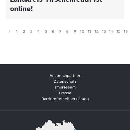
online!
1
2
3
4
5
6
7
8
9
10
11
12
13
14
15
16
Ansprechpartner
Datenschutz
Impressum
Presse
Barrierefreiheitserklärung