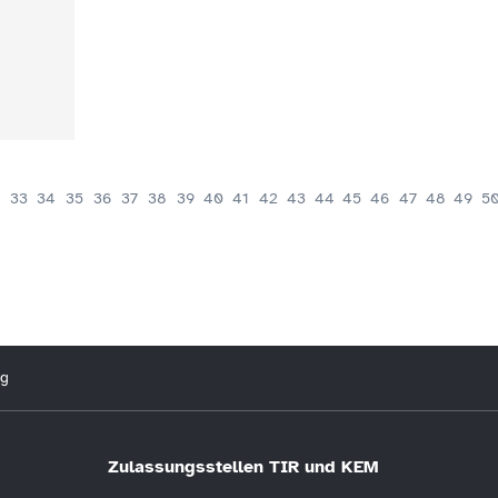
33
34
35
36
37
38
39
40
41
42
43
44
45
46
47
48
49
5
ng
Zulassungsstellen TIR und KEM