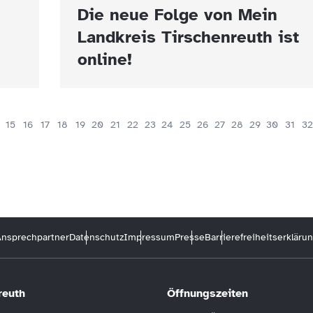
Die neue Folge von Mein
Landkreis Tirschenreuth ist
online!
15
16
17
18
19
20
21
22
23
24
25
26
27
28
29
30
31
32
nsprechpartner
Datenschutz
Impressum
Presse
Barrierefreiheitserkläru
reuth
Öffnungszeiten