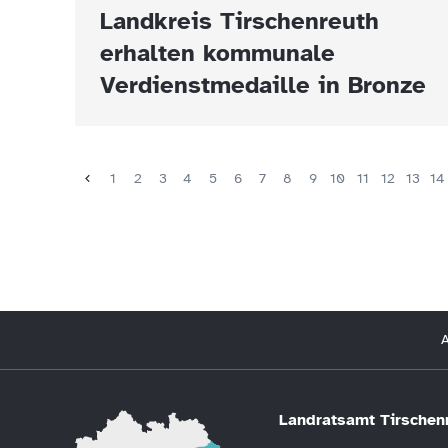
Landkreis Tirschenreuth
erhalten kommunale
Verdienstmedaille in Bronze
1
2
3
4
5
6
7
8
9
10
11
12
13
14
A
Landratsamt Tirschen