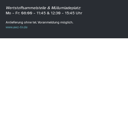
Wertstoffsammelstelle & Müllumladeplatz:
Mo – Fr: 08:00 – 11:45 & 12:30 – 15:45 Uhr
Anlieferung ohne tel. Voranmeldung möglich.
www.awz-tir.de