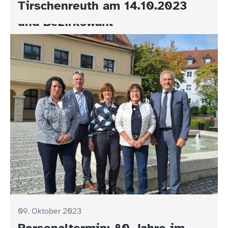
Tirschenreuth am 14.10.2023
Wahlergebnisse der Landtags-
und Bezirkswahl
09. Oktober 2023
Personaltermin: 80 Jahre im