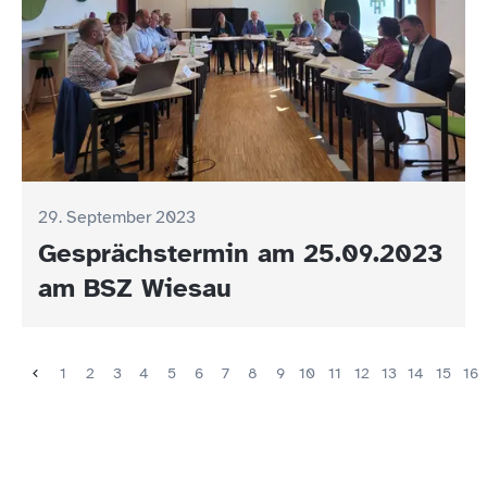
29. September 2023
Gesprächstermin am 25.09.2023
am BSZ Wiesau
1
2
3
4
5
6
7
8
9
10
11
12
13
14
15
16