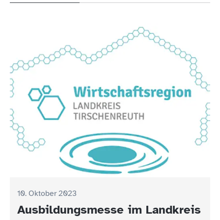
10. Oktober 2023
08. Oktober 2023
Ausbildungsmesse im Landkreis
Hier finden Sie die