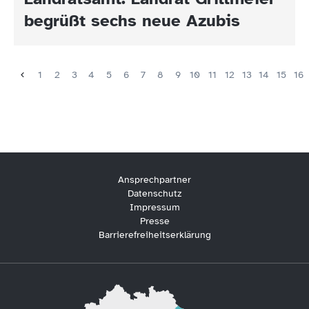
begrüßt sechs neue Azubis
1
2
3
4
5
6
7
8
9
10
11
12
13
14
15
16
Ansprechpartner
Datenschutz
Impressum
Presse
Barrierefreiheitserklärung