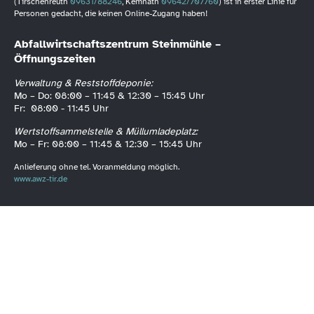
(Tirschenreuth
09631/88246
, Kemnath
09642/707760
) ist in erster Linie für
Personen gedacht, die keinen Online-Zugang haben!
Abfallwirtschaftszentrum Steinmühle –
Öffnungszeiten
Verwaltung & Reststoffdeponie:
Mo – Do: 08:00 – 11:45 & 12:30 – 15:45 Uhr
Fr: 08:00 - 11:45 Uhr
Wertstoffsammelstelle & Müllumladeplatz:
Mo – Fr: 08:00 – 11:45 & 12:30 – 15:45 Uhr
Anlieferung ohne tel. Voranmeldung möglich.
www.awz-tir.de