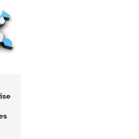
ise
es