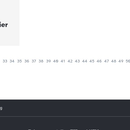
ier
33
34
35
36
37
38
39
40
41
42
43
44
45
46
47
48
49
5
ng