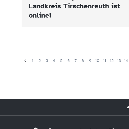
Landkreis Tirschenreuth ist
online!
1
2
3
4
5
6
7
8
9
10
11
12
13
14
A