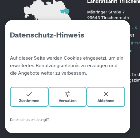
Landratsamt Tirschen
Mähringer Straße 7
95643 Tirschenreuth
Telefon
0 96 31 / 88 - 0
Datenschutz-Hinweis
Fax
0 96 31 / 2391
Mail
poststelle(at)tir
Weitere Informationen
Auf dieser Seite werden Cookies eingesetzt, um ein
erweitertes Benutzungserlebnis zu erzeugen und
die Angebote weiter zu verbessern.
Alle unsere Amtsgebäude sind barrierefrei verbunden. In
befinden sich Aufzüge. Ein barrierefreies Besprechungsz
Zustimmen
Verwalten
Ablehnen
Datenschutzerklärung