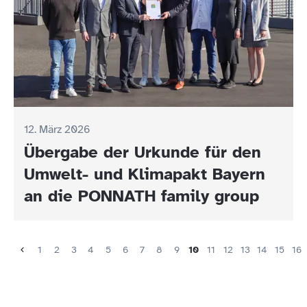
12. März 2026
Übergabe der Urkunde für den
Umwelt- und Klimapakt Bayern
an die PONNATH family group
1
2
3
4
5
6
7
8
9
10
11
12
13
14
15
16