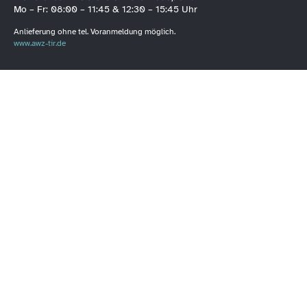
Mo – Fr: 08:00 – 11:45 & 12:30 – 15:45 Uhr
Anlieferung ohne tel. Voranmeldung möglich.
www.awz-tir.de