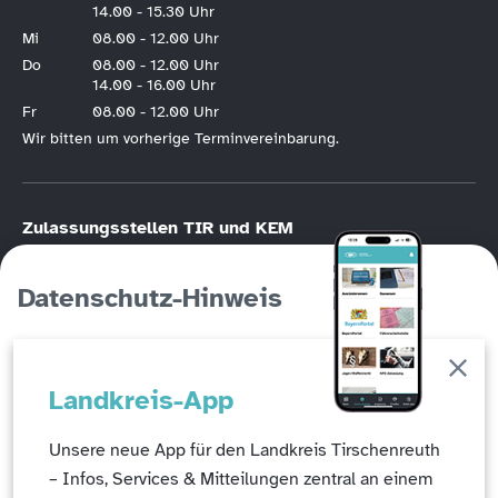
14.00 - 15.30 Uhr
Mi
08.00 - 12.00 Uhr
Do
08.00 - 12.00 Uhr
14.00 - 16.00 Uhr
Fr
08.00 - 12.00 Uhr
Wir bitten um vorherige Terminvereinbarung.
Zulassungsstellen TIR und KEM
KFZ-Zulassung nur nach vorheriger
Online-Terminvereinbarung
.
Bitte halten Sie die Hotline der KFZ-Terminvereinbarung unbedingt frei, wenn
Datenschutz-Hinweis
Sie die Möglichkeit der Online-Registrierung haben. Die KFZ-Hotline
(Tirschenreuth
09631/88246
, Kemnath
09642/707760
) ist in erster Linie für
Personen gedacht, die keinen Online-Zugang haben!
Auf dieser Seite werden Cookies eingesetzt, um ein
Abfallwirtschaftszentrum Steinmühle –
Landkreis-App
erweitertes Benutzungserlebnis zu erzeugen und die
Öffnungszeiten
Angebote weiter zu verbessern.
Unsere neue App für den Landkreis Tirschenreuth
Verwaltung & Reststoffdeponie:
Mo – Do: 08:00 – 11:45 & 12:30 – 15:45 Uhr
– Infos, Services & Mitteilungen zentral an einem
Fr: 08:00 - 11:45 Uhr