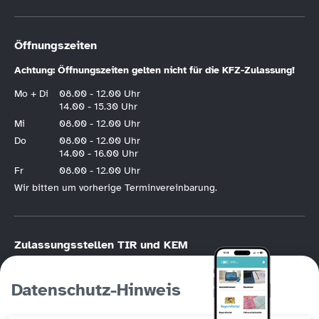
Öffnungszeiten
Achtung: Öffnungszeiten gelten nicht für die KFZ-Zulassung!
Mo + Di
08.00 - 12.00 Uhr
14.00 - 15.30 Uhr
Mi
08.00 - 12.00 Uhr
Do
08.00 - 12.00 Uhr
14.00 - 16.00 Uhr
Fr
08.00 - 12.00 Uhr
Wir bitten um vorherige Terminvereinbarung.
Zulassungsstellen TIR und KEM
KFZ-Zulassung nur nach vorheriger
Online-Terminvereinbarung
.
Bitte halten Sie die Hotline der KFZ-Terminvereinbarung unbedingt frei, wenn
Datenschutz-Hinweis
Sie die Möglichkeit der Online-Registrierung haben. Die KFZ-Hotline
(Tirschenreuth
09631/88246
, Kemnath
09642/707760
) ist in erster Linie für
Personen gedacht, die keinen Online-Zugang haben!