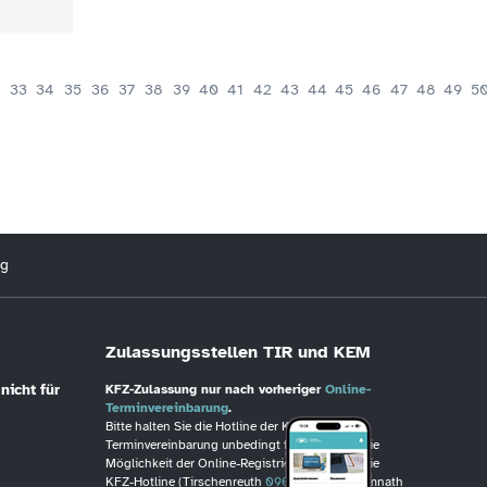
33
34
35
36
37
38
39
40
41
42
43
44
45
46
47
48
49
5
ng
Zulassungsstellen TIR und KEM
nicht für
KFZ-Zulassung nur nach vorheriger
Online-
Terminvereinbarung
.
Bitte halten Sie die Hotline der KFZ-
Terminvereinbarung unbedingt frei, wenn Sie die
Möglichkeit der Online-Registrierung haben. Die
KFZ-Hotline (Tirschenreuth
09631/88246
, Kemnath