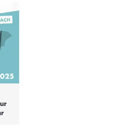
ur
hr