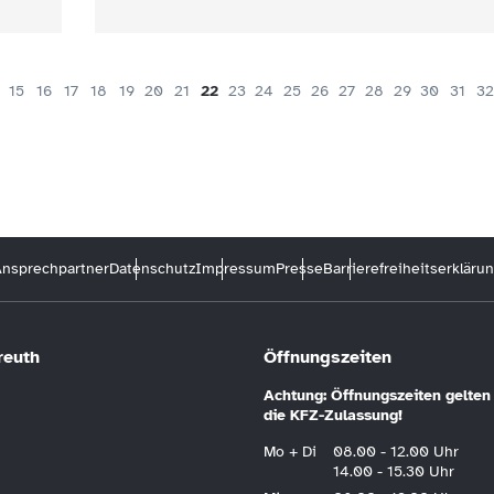
15
16
17
18
19
20
21
22
23
24
25
26
27
28
29
30
31
32
nsprechpartner
Datenschutz
Impressum
Presse
Barrierefreiheitserkläru
reuth
Öffnungszeiten
Achtung: Öffnungszeiten gelten 
die KFZ-Zulassung!
Mo + Di
08.00 - 12.00 Uhr
14.00 - 15.30 Uhr