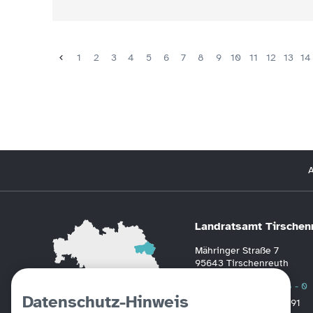
1
2
3
4
5
6
7
8
9
10
11
12
13
14
A
Landratsamt Tirschen
Mähringer Straße 7
95643 Tirschenreuth
Telefon
0 96 31 / 88 - 0
Datenschutz-Hinweis
Fax
0 96 31 / 2391